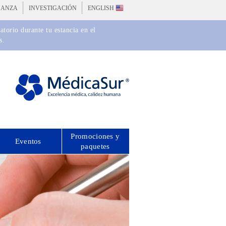
ÑANZA
INVESTIGACIÓN
ENGLISH
torio durante tu estancia en el
s.
Promociones y
Eventos
paquetes