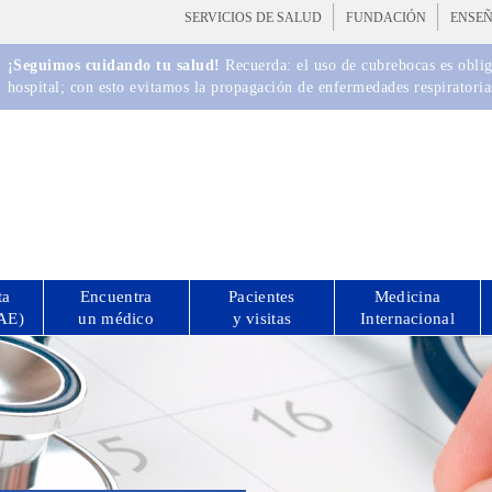
SERVICIOS DE SALUD
FUNDACIÓN
ENSE
¡Seguimos cuidando tu salud!
Recuerda: el uso de cubrebocas es obliga
hospital; con esto evitamos la propagación de enfermedades respiratoria
ta
Encuentra
Pacientes
Medicina
CAE)
un médico
y visitas
Internacional