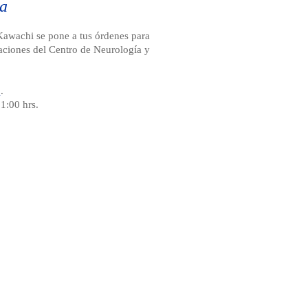
a
Kawachi se pone a tus órdenes para
laciones del Centro de Neurología y
0
.
1:00 hrs.