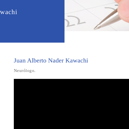
awachi
Juan Alberto Nader Kawachi
Neurólogo.