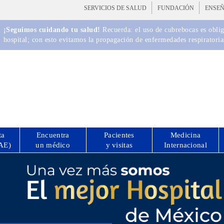
SERVICIOS DE SALUD
FUNDACIÓN
ENSE
¡Seguimos cuidando tu salud!
Recuerda: el uso de cubrebocas es obliga
hospital; con esto evitamos la propagación de enfermedades respiratoria
ta
Encuentra
Pacientes
Medicina
CAE)
un médico
y visitas
Internacional