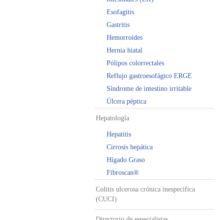
Esofagitis
Gastritis
Hemorroides
Hernia hiatal
Pólipos colorrectales
Reflujo gastroesofágico ERGE
Síndrome de intestino irritable
Úlcera péptica
Hepatología
Hepatitis
Cirrosis hepática
Hígado Graso
Fibroscan®
Colitis ulcerosa crónica inespecífica
(CUCI)
Directorio de especialistas