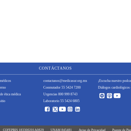
CONTÁCTANOS
médicos
contactanos@medicasur.org.mx
¡Escucha nuestro podca
terno
Conmutador 55 5424 7200
Diálogos cardiológicos 
de ética médica
Urgencias 800 999 8743
itio
Laboratorio 55 5424 6805
COFEPRIS 183300201A0829
UNAM 845481
Aviso de Privacidad
Puente de Pi