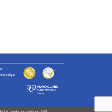
st!
entre colegas
edra 150, Toriello Guerra, México, CDMX