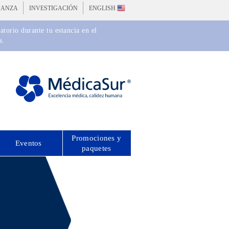
ÑANZA
INVESTIGACIÓN
ENGLISH
torio durante tu estancia en el
s.
Promociones y
Eventos
paquetes