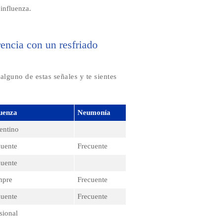
 influenza.
rencia con un resfriado
alguno de estas señales y te sientes
luenza
Neumonía
entino
cuente
Frecuente
cuente
mpre
Frecuente
cuente
Frecuente
sional