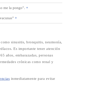
 no me la pongo”.
+
s vacunas”
+
como sinusitis, bronquitis, neumonía,
díacos. Es importante tener atención
 65 años, embarazadas, personas
ermedades crónicas como renal y
encias
inmediatamente para evitar