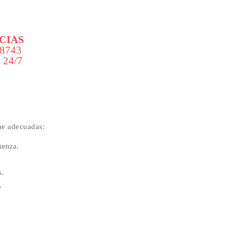
CIAS
 8743
 24/7
ne adecuadas:
uenza.
s.
.