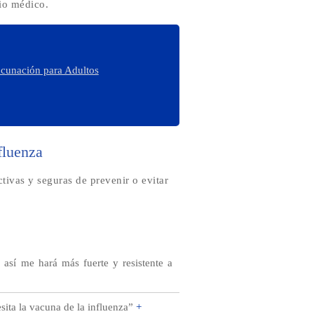
io médico.
acunación para Adultos
fluenza
tivas y seguras de prevenir o evitar
así me hará más fuerte y resistente a
ita la vacuna de la influenza”
+