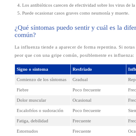
Los antibióticos carecen de efectividad sobre los virus de la
Puede ocasionar casos graves como neumonía y muerte.
¿Qué síntomas puedo sentir y cuál es la dife
común?
La influenza tiende a aparecer de forma repentina. Si notas 
peor que con una gripe común, posiblemente es influenza:
Signo o síntoma
Resfriado
Inf
Comienzo de los síntomas
Gradual
Rep
Fiebre
Poco frecuente
Fre
Dolor muscular
Ocasional
Fre
Escalofríos o sudoración
Poco frecuente
Sie
Fatiga, debilidad
Frecuente
Fre
Estornudos
Frecuente
Oca