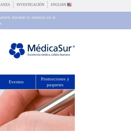
ÑANZA
INVESTIGACIÓN
ENGLISH
torio durante tu estancia en el
s.
Promociones y
Eventos
paquetes