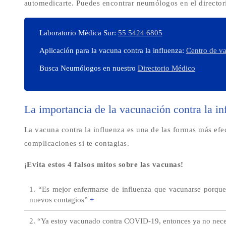
automedicarte. Puedes encontrar neumólogos en el director
Laboratorio Médica Sur:
55 5424 6805
Aplicación para la vacuna contra la influenza:
Centro de v
Busca Neumólogos en nuestro
Directorio Médico
La importancia de la vacunación contra la in
La vacuna contra la influenza es una de las formas más efec
complicaciones si te contagias.
¡Evita estos 4 falsos mitos sobre las vacunas!
1. “Es mejor enfermarse de influenza que vacunarse porque 
nuevos contagios”
+
2. “Ya estoy vacunado contra COVID-19, entonces ya no neces