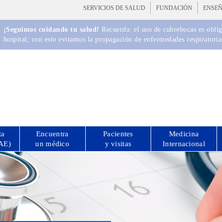
SERVICIOS DE SALUD
FUNDACIÓN
ENSE
¡Seguimos cuidando tu salud!
Recuerda: el uso de cubrebocas es obliga
hospital; con esto evitamos la propagación de enfermedades respiratoria
ta
Encuentra
Pacientes
Medicina
CAE)
un médico
y visitas
Internacional