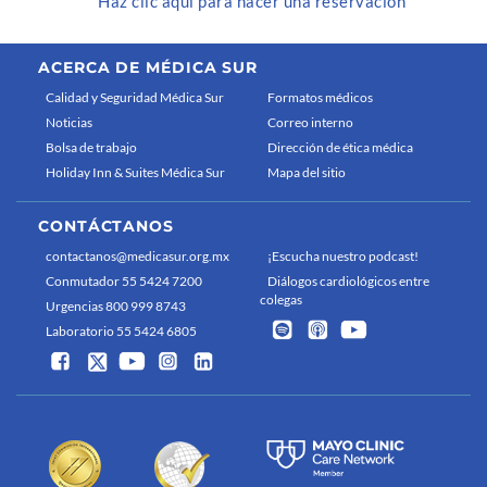
Haz clic aquí para hacer una reservación
ACERCA DE MÉDICA SUR
Calidad y Seguridad Médica Sur
Formatos médicos
Noticias
Correo interno
Bolsa de trabajo
Dirección de ética médica
Holiday Inn & Suites Médica Sur
Mapa del sitio
CONTÁCTANOS
contactanos@medicasur.org.mx
¡Escucha nuestro podcast!
Conmutador 55 5424 7200
Diálogos cardiológicos entre
colegas
Urgencias 800 999 8743
Laboratorio 55 5424 6805