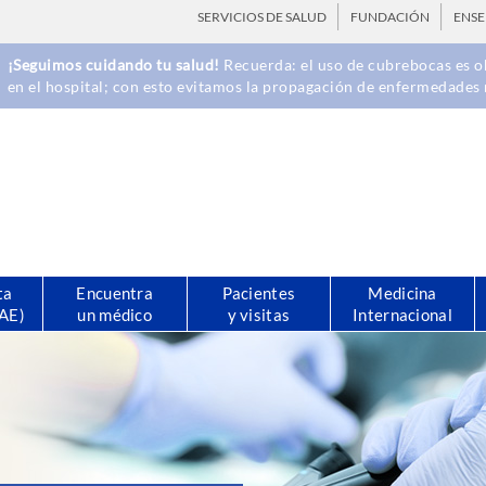
SERVICIOS DE SALUD
FUNDACIÓN
ENS
¡Seguimos cuidando tu salud!
Recuerda: el uso de cubrebocas es ob
en el hospital; con esto evitamos la propagación de enfermedades 
ta
Encuentra
Pacientes
Medicina
CAE)
un médico
y visitas
Internacional