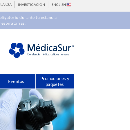
EÑANZA
INVESTIGACIÓN
ENGLISH
ligatorio durante tu estancia
respiratorias.
Promociones y
Eventos
paquetes