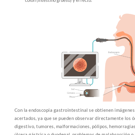
Con la endoscopia gastrointestinal se obtienen imágenes 
acertados, ya que se pueden observar directamente los ó
digestivo, tumores, malformaciones, pólipos, hemorragias
úlcera gástrica o duodenal, problemas de malabsorción o 