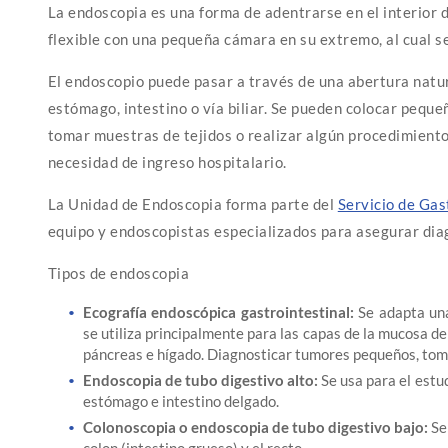
La endoscopia es una forma de adentrarse en el interior 
flexible con una pequeña cámara en su extremo, al cual s
El endoscopio puede pasar a través de una abertura natur
estómago, intestino o vía biliar. Se pueden colocar pequ
tomar muestras de tejidos o realizar algún procedimiento
necesidad de ingreso hospitalario.
La Unidad de Endoscopia forma parte del
Servicio de Gas
equipo y endoscopistas especializados para asegurar dia
Tipos de endoscopia
Ecografía endoscópica gastrointestinal:
Se adapta una
se utiliza principalmente para las capas de la mucosa d
páncreas e hígado. Diagnosticar tumores pequeños, tomar
Endoscopia de tubo digestivo alto:
Se usa para el estu
estómago e intestino delgado.
Colonoscopia o endoscopia de tubo digestivo bajo:
Se
colon (intestino grueso) y el recto.