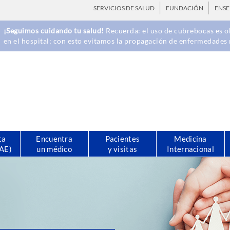
SERVICIOS DE SALUD
FUNDACIÓN
ENS
¡Seguimos cuidando tu salud!
Recuerda: el uso de cubrebocas es ob
en el hospital; con esto evitamos la propagación de enfermedades 
ta
Encuentra
Pacientes
Medicina
CAE)
un médico
y visitas
Internacional