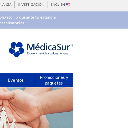
EÑANZA
INVESTIGACIÓN
ENGLISH
ligatorio durante tu estancia
respiratorias.
Promociones y
Eventos
paquetes