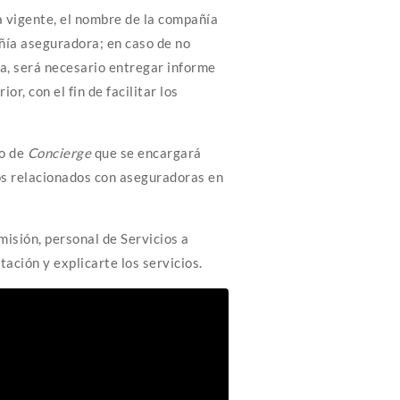
a vigente, el nombre de la compañía
añía aseguradora; en caso de no
a, será necesario entregar informe
r, con el fin de facilitar los
io de
Concierge
que se encargará
os relacionados con aseguradoras en
misión, personal de Servicios a
ación y explicarte los servicios.