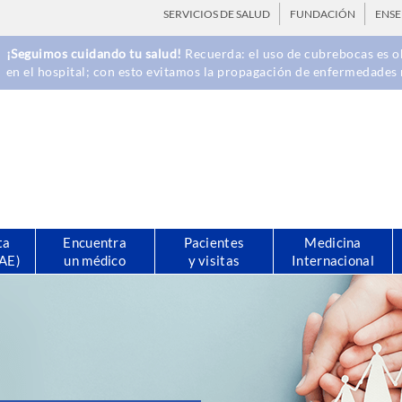
SERVICIOS DE SALUD
FUNDACIÓN
ENS
¡Seguimos cuidando tu salud!
Recuerda: el uso de cubrebocas es ob
en el hospital; con esto evitamos la propagación de enfermedades 
ta
Encuentra
Pacientes
Medicina
CAE)
un médico
y visitas
Internacional