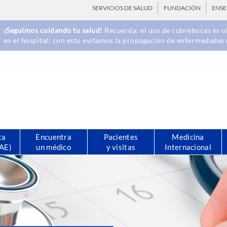
SERVICIOS DE SALUD
FUNDACIÓN
ENS
¡Seguimos cuidando tu salud!
Recuerda: el uso de cubrebocas es ob
en el hospital; con esto evitamos la propagación de enfermedades 
ta
Encuentra
Pacientes
Medicina
CAE)
un médico
y visitas
Internacional