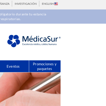
EÑANZA
INVESTIGACIÓN
ENGLISH
ligatorio durante tu estancia
respiratorias.
Promociones y
Eventos
paquetes