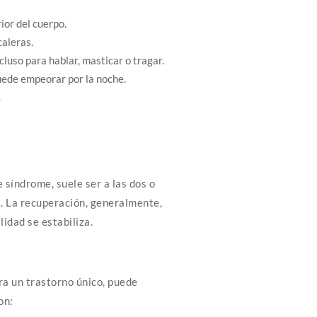
ior del cuerpo.
caleras.
cluso para hablar, masticar o tragar.
uede empeorar por la noche.
.
síndrome, suele ser a las dos o
 La recuperación, generalmente,
idad se estabiliza.
ra un trastorno único, puede
on: