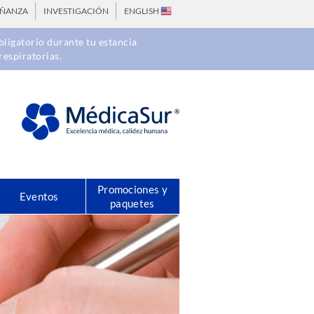
EÑANZA
INVESTIGACIÓN
ENGLISH
ligatorio durante tu estancia
respiratorias.
Promociones y
Eventos
paquetes