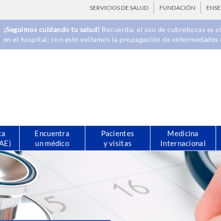
SERVICIOS DE SALUD
FUNDACIÓN
ENS
¡Seguimos cuidando tu salud!
Recuerda: el uso de cubrebocas es ob
en el hospital; con esto evitamos la propagación de enfermedades 
ta
Encuentra
Pacientes
Medicina
CAE)
un médico
y visitas
Internacional