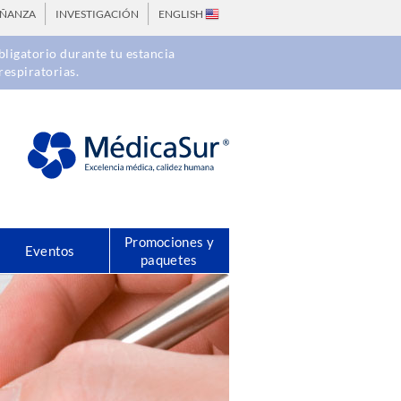
EÑANZA
INVESTIGACIÓN
ENGLISH
ligatorio durante tu estancia
respiratorias.
Promociones y
Eventos
paquetes