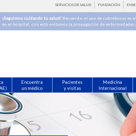
SERVICIOS DE SALUD
FUNDACIÓN
ENS
¡Seguimos cuidando tu salud!
Recuerda: el uso de cubrebocas es ob
en el hospital; con esto evitamos la propagación de enfermedades 
ta
Encuentra
Pacientes
Medicina
CAE)
un médico
y visitas
Internacional