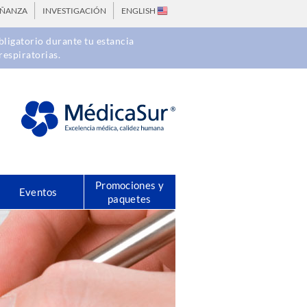
EÑANZA
INVESTIGACIÓN
ENGLISH
ligatorio durante tu estancia
respiratorias.
Promociones y
Eventos
paquetes