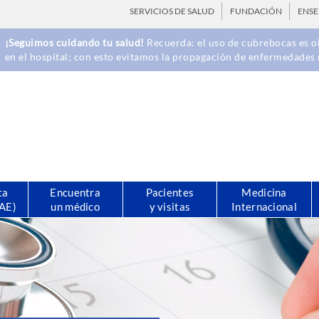
SERVICIOS DE SALUD
FUNDACIÓN
ENS
¡Seguimos cuidando tu salud!
Recuerda: el uso de cubrebocas es ob
en el hospital; con esto evitamos la propagación de enfermedades 
ta
Encuentra
Pacientes
Medicina
CAE)
un médico
y visitas
Internacional