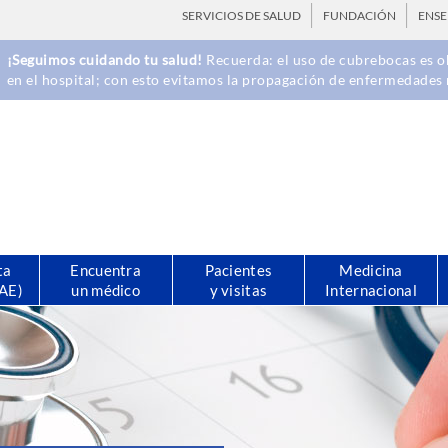
SERVICIOS DE SALUD
FUNDACIÓN
ENS
¡Seguimos cuidando tu salud!
Recuerda: el uso de cubrebocas es ob
en el hospital; con esto evitamos la propagación de enfermedades 
ta
Encuentra
Pacientes
Medicina
CAE)
un médico
y visitas
Internacional