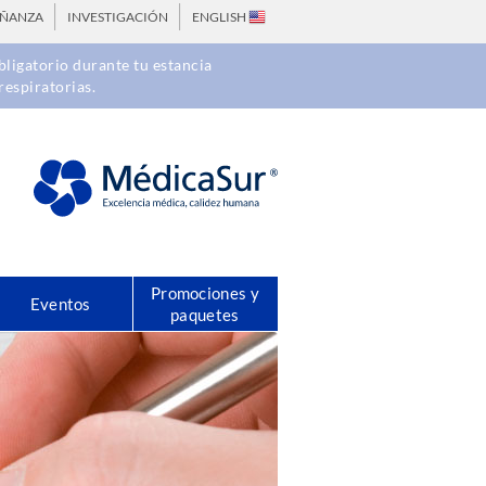
EÑANZA
INVESTIGACIÓN
ENGLISH
ligatorio durante tu estancia
respiratorias.
Promociones y
Eventos
paquetes