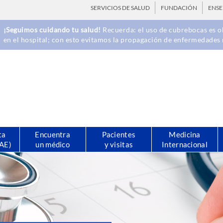
SERVICIOS DE SALUD
FUNDACIÓN
ENS
¡Seguimos cuidando tu salud!
Recuerda: el uso de cubrebocas es ob
en el hospital; con esto evitamos la propagación de enfermedades 
ta
Encuentra
Pacientes
Medicina
CAE)
un médico
y visitas
Internacional