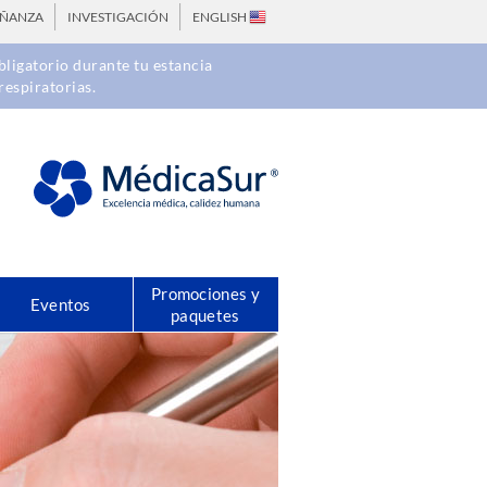
EÑANZA
INVESTIGACIÓN
ENGLISH
ligatorio durante tu estancia
respiratorias.
Promociones y
Eventos
paquetes