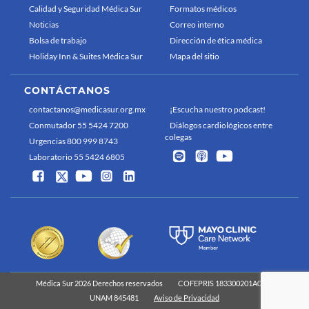
Calidad y Seguridad Médica Sur
Formatos médicos
Noticias
Correo interno
Bolsa de trabajo
Dirección de ética médica
Holiday Inn & Suites Médica Sur
Mapa del sitio
CONTÁCTANOS
contactanos@medicasur.org.mx
¡Escucha nuestro podcast!
Conmutador 55 5424 7200
Diálogos cardiológicos entre
colegas
Urgencias 800 999 8743
Laboratorio 55 5424 6805
Médica Sur 2026 Derechos reservados
COFEPRIS 183300201A0829
UNAM 845481
Aviso de Privacidad