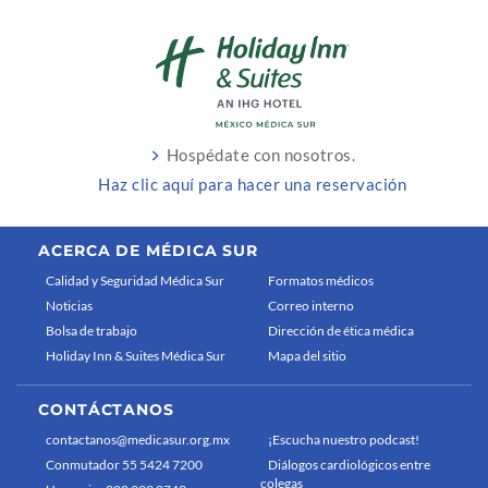
Hospédate con nosotros.
Haz clic aquí para hacer una reservación
ACERCA DE MÉDICA SUR
Calidad y Seguridad Médica Sur
Formatos médicos
Noticias
Correo interno
Bolsa de trabajo
Dirección de ética médica
Holiday Inn & Suites Médica Sur
Mapa del sitio
CONTÁCTANOS
contactanos@medicasur.org.mx
¡Escucha nuestro podcast!
Conmutador 55 5424 7200
Diálogos cardiológicos entre
colegas