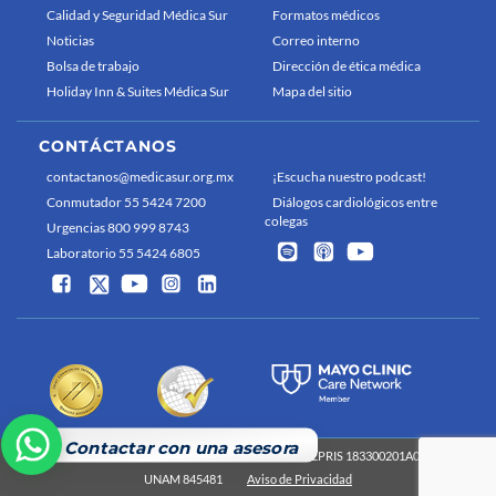
Calidad y Seguridad Médica Sur
Formatos médicos
Noticias
Correo interno
Bolsa de trabajo
Dirección de ética médica
Holiday Inn & Suites Médica Sur
Mapa del sitio
CONTÁCTANOS
contactanos@medicasur.org.mx
¡Escucha nuestro podcast!
Conmutador 55 5424 7200
Diálogos cardiológicos entre
colegas
Urgencias 800 999 8743
Laboratorio 55 5424 6805
Contactar con una asesora
Médica Sur 2026 Derechos reservados
COFEPRIS 183300201A0829
UNAM 845481
Aviso de Privacidad