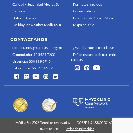
Calidad y Seguridad Médica Sur
Formatos médicos
Noticias
Correo interno
Bolsa de trabajo
Dirección de ética médica
Holiday Inn & Suites Médica Sur
Mapa del sitio
CONTÁCTANOS
contactanos@medicasur.org.mx
¡Escucha nuestro podcast!
Conmutador 55 5424 7200
Diálogos cardiológicos entre
colegas
Urgencias 800 999 8743
Laboratorio 55 5424 6805
Médica Sur 2026 Derechos reservados
COFEPRIS 183300201A0829
UNAM 845481
Aviso de Privacidad