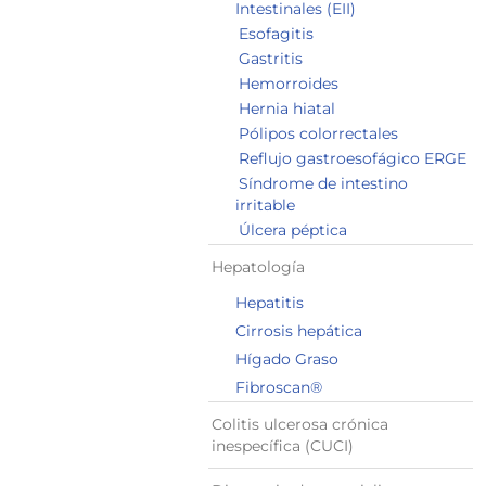
Intestinales (EII)
Esofagitis
Gastritis
Hemorroides
Hernia hiatal
Pólipos colorrectales
Reflujo gastroesofágico ERGE
Síndrome de intestino
irritable
Úlcera péptica
Hepatología
Hepatitis
Cirrosis hepática
Hígado Graso
Fibroscan®
Colitis ulcerosa crónica
inespecífica (CUCI)