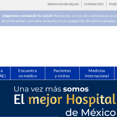
SERVICIOS DE SALUD
FUNDACIÓN
ENS
¡Seguimos cuidando tu salud!
Recuerda: el uso de cubrebocas es ob
en el hospital; con esto evitamos la propagación de enfermedades 
ta
Encuentra
Pacientes
Medicina
CAE)
un médico
y visitas
Internacional