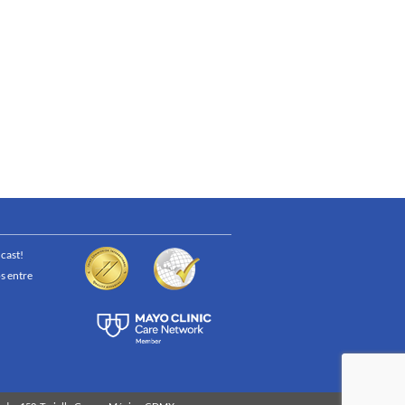
cast!
s entre