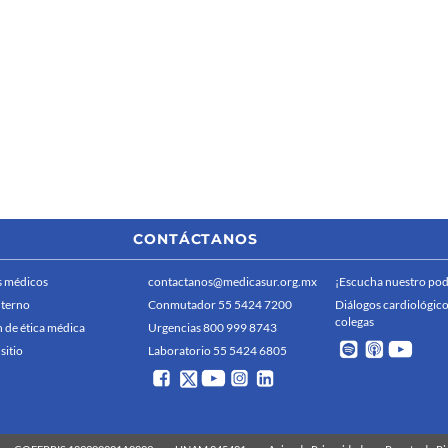
CONTÁCTANOS
 médicos
contactanos@medicasur.org.mx
¡Escucha nuestro pod
nterno
Conmutador 55 5424 7200
Diálogos cardiológico
colegas
 de ética médica
Urgencias 800 999 8743
sitio
Laboratorio 55 5424 6805