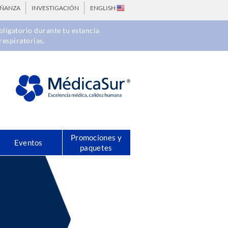
EÑANZA
INVESTIGACIÓN
ENGLISH
ligatorio durante tu estancia
respiratorias.
Promociones y
Eventos
paquetes