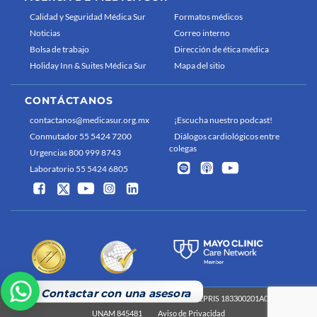
Calidad y Seguridad Médica Sur
Formatos médicos
Noticias
Correo interno
Bolsa de trabajo
Dirección de ética médica
Holiday Inn & Suites Médica Sur
Mapa del sitio
CONTÁCTANOS
contactanos@medicasur.org.mx
¡Escucha nuestro podcast!
Conmutador 55 5424 7200
Diálogos cardiológicos entre
colegas
Urgencias 800 999 8743
Laboratorio 55 5424 6805
Contactar con una asesora
Médica Sur 2026 Derechos reservados
COFEPRIS 183300201A0829
UNAM 845481
Aviso de Privacidad