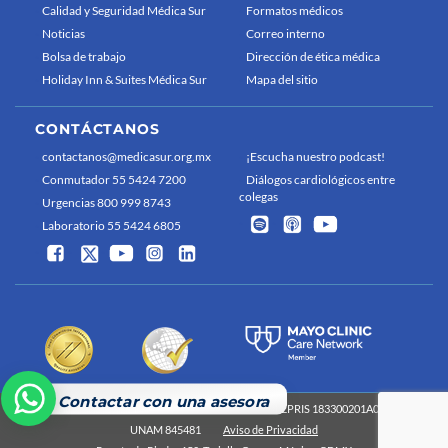
Calidad y Seguridad Médica Sur
Formatos médicos
Noticias
Correo interno
Bolsa de trabajo
Dirección de ética médica
Holiday Inn & Suites Médica Sur
Mapa del sitio
CONTÁCTANOS
contactanos@medicasur.org.mx
¡Escucha nuestro podcast!
Conmutador 55 5424 7200
Diálogos cardiológicos entre
colegas
Urgencias 800 999 8743
Laboratorio 55 5424 6805
Contactar con una asesora
Médica Sur 2026 Derechos reservados
COFEPRIS 183300201A0829
UNAM 845481
Aviso de Privacidad