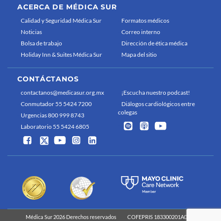
ACERCA DE MÉDICA SUR
Calidad y Seguridad Médica Sur
Formatos médicos
Noticias
Correo interno
Bolsa de trabajo
Dirección de ética médica
Holiday Inn & Suites Médica Sur
Mapa del sitio
CONTÁCTANOS
contactanos@medicasur.org.mx
¡Escucha nuestro podcast!
Conmutador 55 5424 7200
Diálogos cardiológicos entre
colegas
Urgencias 800 999 8743
Laboratorio 55 5424 6805
Médica Sur 2026 Derechos reservados
COFEPRIS 183300201A0829