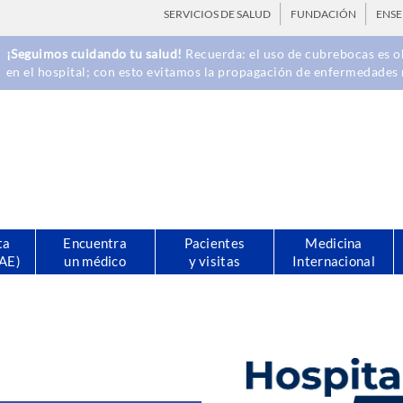
SERVICIOS DE SALUD
FUNDACIÓN
ENS
¡Seguimos cuidando tu salud!
Recuerda: el uso de cubrebocas es ob
en el hospital; con esto evitamos la propagación de enfermedades 
ta
Encuentra
Pacientes
Medicina
CAE)
un médico
y visitas
Internacional