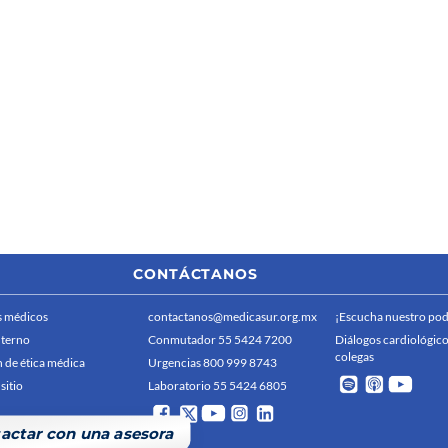
CONTÁCTANOS
 médicos
contactanos@medicasur.org.mx
¡Escucha nuestro pod
nterno
Conmutador 55 5424 7200
Diálogos cardiológico
colegas
 de ética médica
Urgencias 800 999 8743
sitio
Laboratorio 55 5424 6805
actar con una asesora