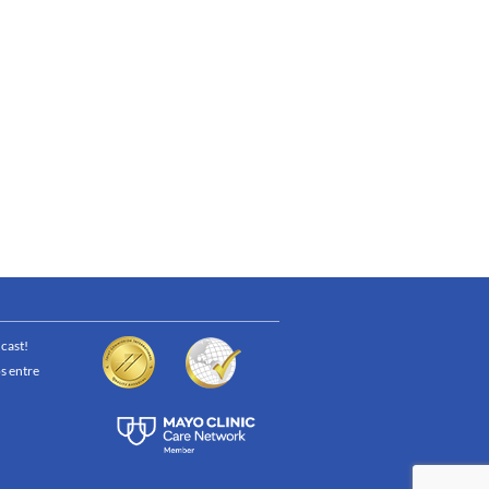
cast!
s entre