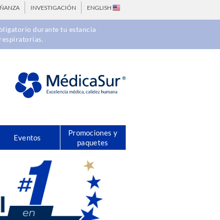
EÑANZA
INVESTIGACIÓN
ENGLISH
ligatorio durante tu estancia
respiratorias.
Promociones y
Eventos
paquetes