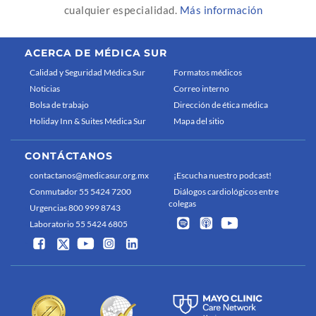
cualquier especialidad.
Más información
ACERCA DE MÉDICA SUR
Calidad y Seguridad Médica Sur
Formatos médicos
Noticias
Correo interno
Bolsa de trabajo
Dirección de ética médica
Holiday Inn & Suites Médica Sur
Mapa del sitio
CONTÁCTANOS
contactanos@medicasur.org.mx
¡Escucha nuestro podcast!
Conmutador 55 5424 7200
Diálogos cardiológicos entre
colegas
Urgencias 800 999 8743
Laboratorio 55 5424 6805