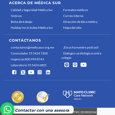
ACERCA DE MÉDICA SUR
Calidad y Seguridad Médica Sur
Formatos médicos
Noticias
Correo interno
Bolsa de trabajo
Dirección de ética médica
Holiday Inn & Suites Médica Sur
Mapa del sitio
CONTÁCTANOS
contactanos@medicasur.org.mx
¡Escucha nuestro podcast!
Conmutador 55 5424 7200
Diálogos cardiológicos entre
colegas
Urgencias 800 999 8743
Laboratorio 55 5424 6805
Contactar con una asesora
Médica Sur 2026 Derechos reservados
COFEPRIS 183300201A0829