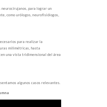
 neurocirujanos, para lograr un
nte, como urólogos, neurofisiólogos,
cesarios para realizar la
uras milimétricas, hasta
en una vista tridimensional del área
esentamos algunos casos relevantes.
olumna