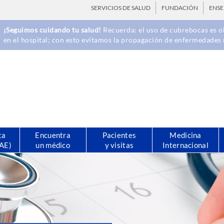
SERVICIOS DE SALUD
FUNDACIÓN
ENS
¡Seguimos cuidando tu salud!
Recuerda: el uso de cubrebocas es ob
en el hospital; con esto evitamos la propagación de enfermedades 
ta
Encuentra
Pacientes
Medicina
CAE)
un médico
y visitas
Internacional