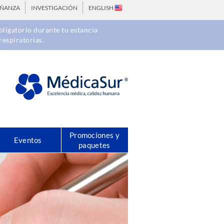
EÑANZA
INVESTIGACIÓN
ENGLISH
ligatorio durante tu estancia
respiratorias.
Promociones y
Eventos
paquetes