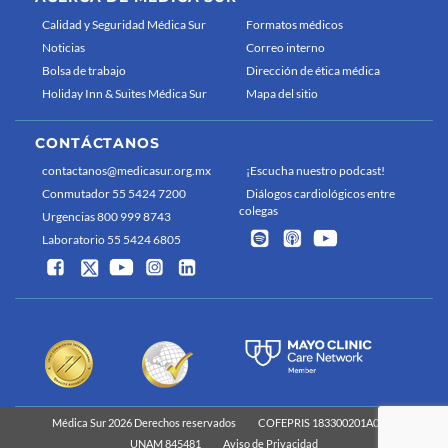
Calidad y Seguridad Médica Sur
Formatos médicos
Noticias
Correo interno
Bolsa de trabajo
Dirección de ética médica
Holiday Inn & Suites Médica Sur
Mapa del sitio
CONTÁCTANOS
contactanos@medicasur.org.mx
¡Escucha nuestro podcast!
Conmutador 55 5424 7200
Diálogos cardiológicos entre
colegas
Urgencias 800 999 8743
Laboratorio 55 5424 6805
Médica Sur 2026 Derechos reservados
COFEPRIS 183300201A0829
UNAM 845481
Aviso de Privacidad