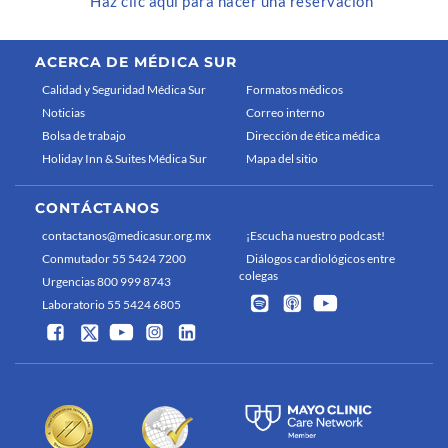
Haz clic aquí para hacer una reservación
ACERCA DE MÉDICA SUR
Calidad y Seguridad Médica Sur
Formatos médicos
Noticias
Correo interno
Bolsa de trabajo
Dirección de ética médica
Holiday Inn & Suites Médica Sur
Mapa del sitio
CONTÁCTANOS
contactanos@medicasur.org.mx
¡Escucha nuestro podcast!
Conmutador 55 5424 7200
Diálogos cardiológicos entre
colegas
Urgencias 800 999 8743
Laboratorio 55 5424 6805