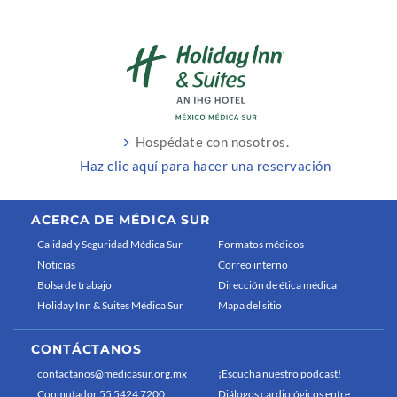
Hospédate con nosotros.
Haz clic aquí para hacer una reservación
ACERCA DE MÉDICA SUR
Calidad y Seguridad Médica Sur
Formatos médicos
Noticias
Correo interno
Bolsa de trabajo
Dirección de ética médica
Holiday Inn & Suites Médica Sur
Mapa del sitio
CONTÁCTANOS
contactanos@medicasur.org.mx
¡Escucha nuestro podcast!
Conmutador 55 5424 7200
Diálogos cardiológicos entre