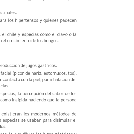
stinales.
 para los hipertensos y quienes padecen
 el chile y especias como el clavo o la
n el crecimiento de los hongos.
roducción de jugos gástricos.
acial (picor de nariz, estornudos, tos),
 contacto con la piel, por inhalación del
cias.
especias, la percepción del sabor de los
 como insípida haciendo que la persona
e existieran los modernos métodos de
as especias se usaban para disimular el
dos.