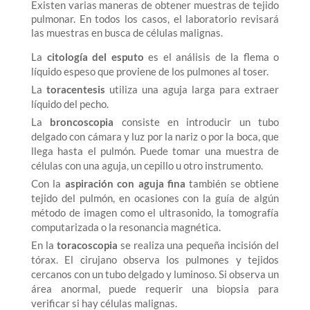
Existen varias maneras de obtener muestras de tejido
pulmonar. En todos los casos, el laboratorio revisará
las muestras en busca de células malignas.
La
citología del esputo
es el análisis de la flema o
líquido espeso que proviene de los pulmones al toser.
La
toracentesis
utiliza una aguja larga para extraer
líquido del pecho.
La
broncoscopia
consiste en introducir un tubo
delgado con cámara y luz por la nariz o por la boca, que
llega hasta el pulmón. Puede tomar una muestra de
células con una aguja, un cepillo u otro instrumento.
Con la
aspiración con aguja fina
también se obtiene
tejido del pulmón, en ocasiones con la guía de algún
método de imagen como el ultrasonido, la tomografía
computarizada o la resonancia magnética.
En la
toracoscopia
se realiza una pequeña incisión del
tórax. El cirujano observa los pulmones y tejidos
cercanos con un tubo delgado y luminoso. Si observa un
área anormal, puede requerir una biopsia para
verificar si hay células malignas.