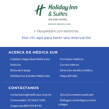
Hospédate con nosotros.
Haz clic aquí para hacer una reservación
ACERCA DE MÉDICA SUR
Calidad y Seguridad Médica Sur
Formatos médicos
Noticias
Correo interno
Bolsa de trabajo
Dirección de ética médica
Holiday Inn & Suites Médica Sur
Mapa del sitio
CONTÁCTANOS
contactanos@medicasur.org.mx
¡Escucha nuestro podcast!
Conmutador 55 5424 7200
Diálogos cardiológicos entre
colegas
Urgencias 800 999 8743