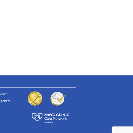
cast!
s entre