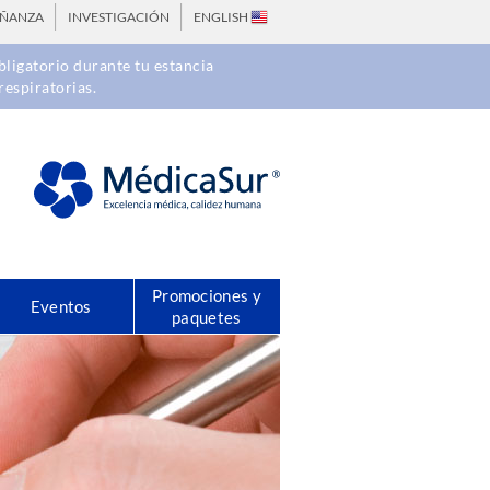
EÑANZA
INVESTIGACIÓN
ENGLISH
ligatorio durante tu estancia
respiratorias.
Promociones y
Eventos
paquetes