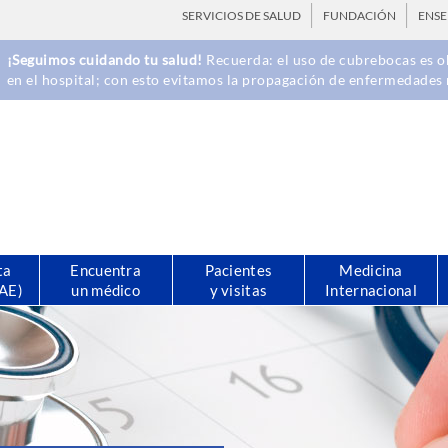
SERVICIOS DE SALUD
FUNDACIÓN
ENS
¡Seguimos cuidando tu salud!
Recuerda: el uso de cubrebocas es ob
en el hospital; con esto evitamos la propagación de enfermedades 
ta
Encuentra
Pacientes
Medicina
CAE)
un médico
y visitas
Internacional