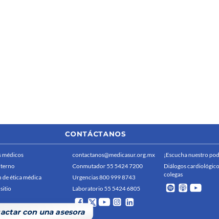
CONTÁCTANOS
 médicos
contactanos@medicasur.org.mx
¡Escucha nuestro pod
nterno
Conmutador 55 5424 7200
Diálogos cardiológico
colegas
 de ética médica
Urgencias 800 999 8743
sitio
Laboratorio 55 5424 6805
actar con una asesora