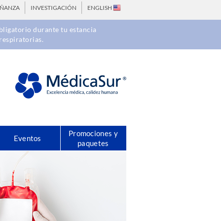
EÑANZA
INVESTIGACIÓN
ENGLISH
ligatorio durante tu estancia
respiratorias.
Promociones y
Eventos
paquetes