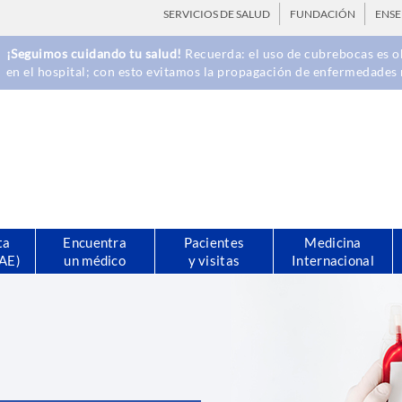
SERVICIOS DE SALUD
FUNDACIÓN
ENS
¡Seguimos cuidando tu salud!
Recuerda: el uso de cubrebocas es ob
en el hospital; con esto evitamos la propagación de enfermedades 
ta
Encuentra
Pacientes
Medicina
CAE)
un médico
y visitas
Internacional