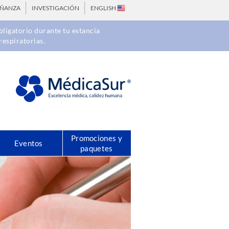
EÑANZA
INVESTIGACIÓN
ENGLISH
ligatorio durante tu estancia
respiratorias.
Promociones y
Eventos
paquetes