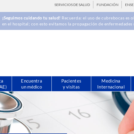
SERVICIOS DE SALUD
FUNDACIÓN
ENS
¡Seguimos cuidando tu salud!
Recuerda: el uso de cubrebocas es ob
en el hospital; con esto evitamos la propagación de enfermedades 
ta
Encuentra
Pacientes
Medicina
CAE)
un médico
y visitas
Internacional