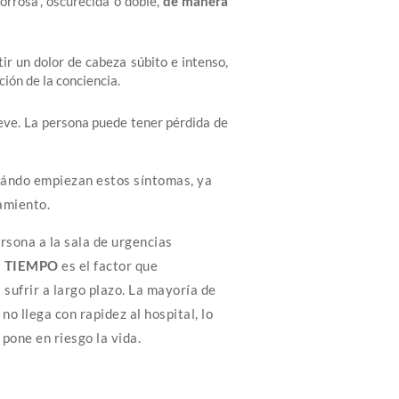
orrosa”, oscurecida o doble,
de manera
ir un dolor de cabeza súbito e intenso,
ión de la conciencia.
eve. La persona puede tener pérdida de
cuándo empiezan estos síntomas, ya
amiento.
ersona a la sala de urgencias
l
TIEMPO
es el factor que
ufrir a largo plazo. La mayoría de
o llega con rapidez al hospital, lo
pone en riesgo la vida.