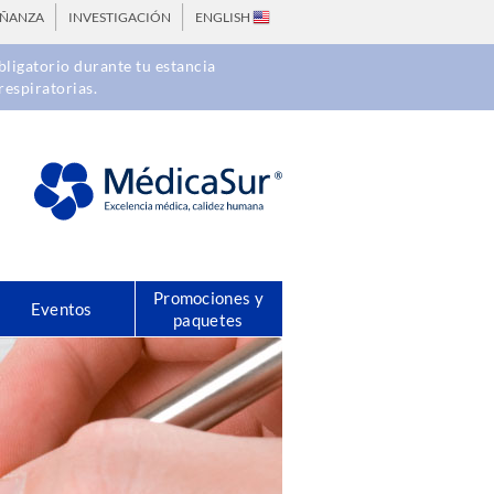
EÑANZA
INVESTIGACIÓN
ENGLISH
ligatorio durante tu estancia
respiratorias.
Promociones y
Eventos
paquetes