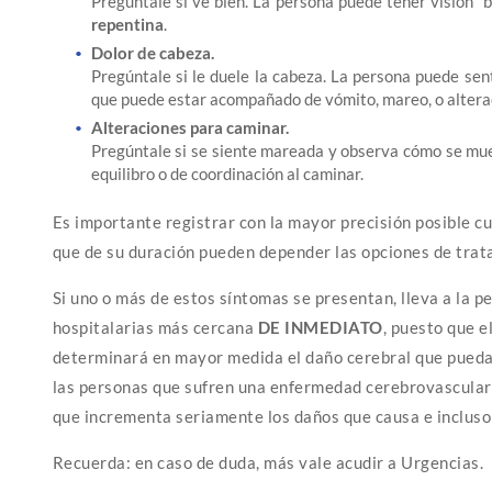
Pregúntale si ve bien. La persona puede tener visión “b
repentina
.
Dolor de cabeza.
Pregúntale si le duele la cabeza. La persona puede sent
que puede estar acompañado de vómito, mareo, o alterac
Alteraciones para caminar.
Pregúntale si se siente mareada y observa cómo se mu
equilibro o de coordinación al caminar.
Es importante registrar con la mayor precisión posible 
que de su duración pueden depender las opciones de trat
Si uno o más de estos síntomas se presentan, lleva a la p
hospitalarias más cercana
DE INMEDIATO
, puesto que e
determinará en mayor medida el daño cerebral que pueda s
las personas que sufren una enfermedad cerebrovascular n
que incrementa seriamente los daños que causa e incluso 
Recuerda: en caso de duda, más vale acudir a Urgencias.