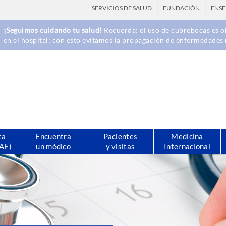
SERVICIOS DE SALUD
FUNDACIÓN
ENS
¡Seguimos cuidando tu salud!
Recuerda: el uso de cubrebocas es ob
en el hospital; con esto evitamos la propagación de enfermedades 
ta
Encuentra
Pacientes
Medicina
CAE)
un médico
y visitas
Internacional