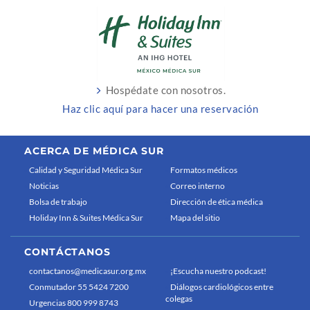
Hospédate con nosotros.
Haz clic aquí para hacer una reservación
ACERCA DE MÉDICA SUR
Calidad y Seguridad Médica Sur
Formatos médicos
Noticias
Correo interno
Bolsa de trabajo
Dirección de ética médica
Holiday Inn & Suites Médica Sur
Mapa del sitio
CONTÁCTANOS
contactanos@medicasur.org.mx
¡Escucha nuestro podcast!
Conmutador 55 5424 7200
Diálogos cardiológicos entre
colegas
Urgencias 800 999 8743