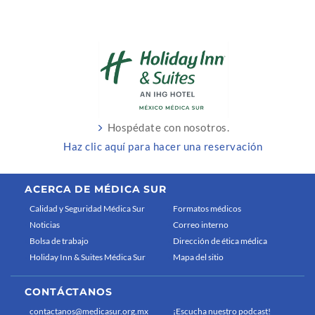
Hospédate con nosotros.
Haz clic aquí para hacer una reservación
ACERCA DE MÉDICA SUR
Calidad y Seguridad Médica Sur
Formatos médicos
Noticias
Correo interno
Bolsa de trabajo
Dirección de ética médica
Holiday Inn & Suites Médica Sur
Mapa del sitio
CONTÁCTANOS
contactanos@medicasur.org.mx
¡Escucha nuestro podcast!