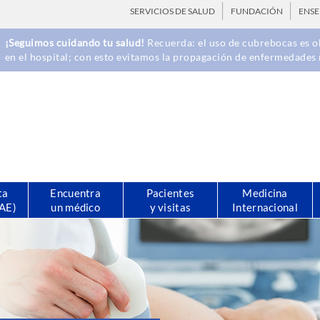
SERVICIOS DE SALUD
FUNDACIÓN
ENS
¡Seguimos cuidando tu salud!
Recuerda: el uso de cubrebocas es ob
en el hospital; con esto evitamos la propagación de enfermedades 
ta
Encuentra
Pacientes
Medicina
CAE)
un médico
y visitas
Internacional