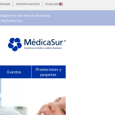
EÑANZA
INVESTIGACIÓN
ENGLISH
ligatorio durante tu estancia
respiratorias.
Promociones y
Eventos
paquetes