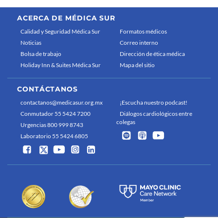
ACERCA DE MÉDICA SUR
Calidad y Seguridad Médica Sur
Formatos médicos
Noticias
Correo interno
Bolsa de trabajo
Dirección de ética médica
Holiday Inn & Suites Médica Sur
Mapa del sitio
CONTÁCTANOS
contactanos@medicasur.org.mx
¡Escucha nuestro podcast!
Conmutador 55 5424 7200
Diálogos cardiológicos entre
colegas
Urgencias 800 999 8743
Laboratorio 55 5424 6805