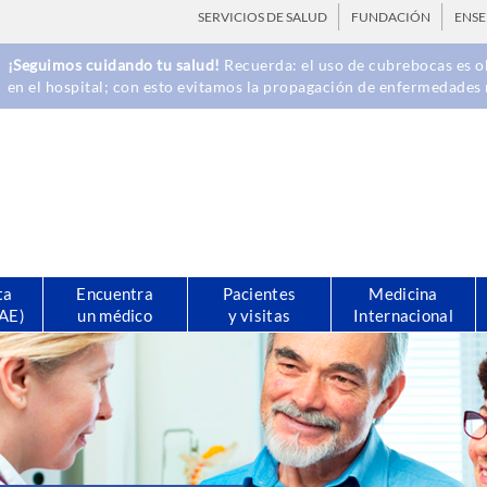
SERVICIOS DE SALUD
FUNDACIÓN
ENS
¡Seguimos cuidando tu salud!
Recuerda: el uso de cubrebocas es ob
en el hospital; con esto evitamos la propagación de enfermedades 
ta
Encuentra
Pacientes
Medicina
CAE)
un médico
y visitas
Internacional