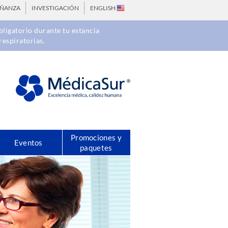
EÑANZA
INVESTIGACIÓN
ENGLISH
ligatorio durante tu estancia
respiratorias.
Promociones y
Eventos
paquetes