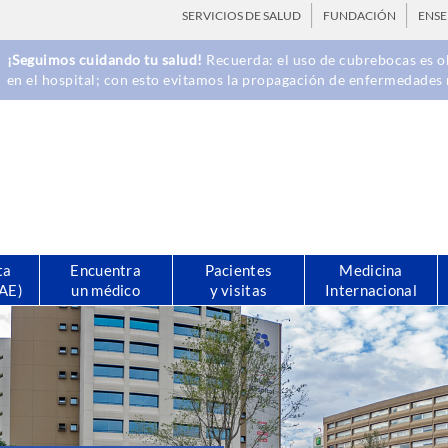
SERVICIOS DE SALUD
FUNDACIÓN
ENS
¡Seguimos cuidando tu salud!
Recuerda: el uso de cubrebocas es ob
en el hospital; con esto evitamos la propagación de enfermedades 
ta
Encuentra
Pacientes
Medicina
CAE)
un médico
y visitas
Internacional