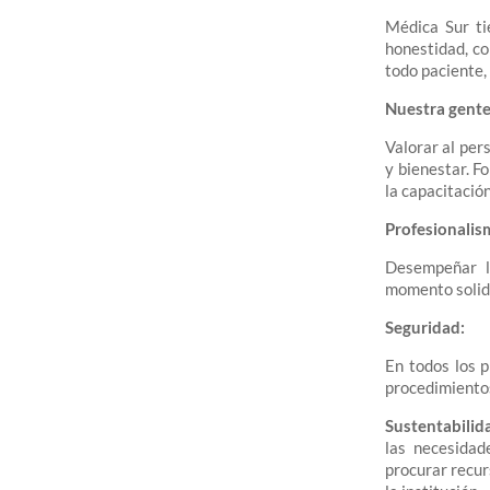
Médica Sur ti
honestidad, co
todo paciente, 
Nuestra gente
Valorar al per
y bienestar. F
la capacitació
Profesionalis
Desempeñar la
momento solid
Seguridad:
En todos los p
procedimientos
Sustentabilid
las necesidad
procurar recur