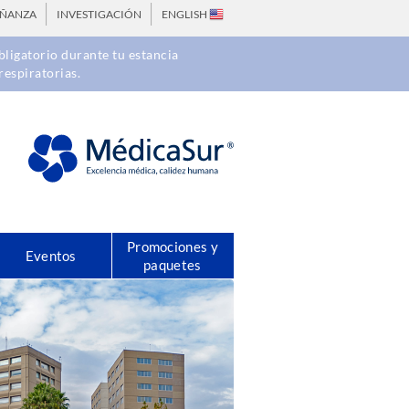
EÑANZA
INVESTIGACIÓN
ENGLISH
ligatorio durante tu estancia
respiratorias.
Promociones y
Eventos
paquetes