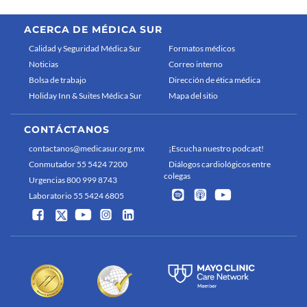
ACERCA DE MÉDICA SUR
Calidad y Seguridad Médica Sur
Formatos médicos
Noticias
Correo interno
Bolsa de trabajo
Dirección de ética médica
Holiday Inn & Suites Médica Sur
Mapa del sitio
CONTÁCTANOS
contactanos@medicasur.org.mx
¡Escucha nuestro podcast!
Conmutador 55 5424 7200
Diálogos cardiológicos entre
colegas
Urgencias 800 999 8743
Laboratorio 55 5424 6805