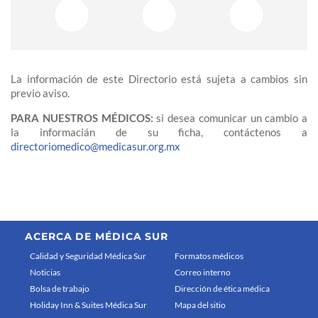
La información de este Directorio está sujeta a cambios sin
previo aviso.
PARA NUESTROS MÉDICOS:
si desea comunicar un cambio a
la informacián de su ficha, contáctenos a
directoriomedico@medicasur.org.mx
ACERCA DE MÉDICA SUR
Calidad y Seguridad Médica Sur
Formatos médicos
Noticias
Correo interno
Bolsa de trabajo
Dirección de ética médica
Holiday Inn & Suites Médica Sur
Mapa del sitio