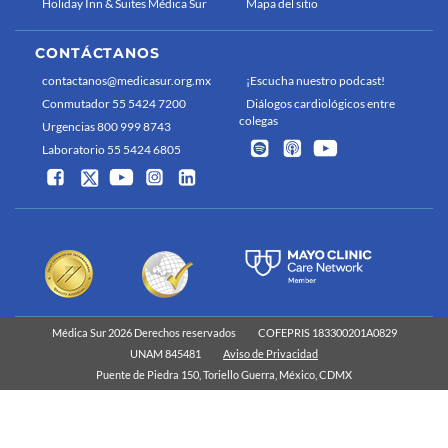
Holiday Inn & Suites Médica Sur
Mapa del sitio
CONTÁCTANOS
contactanos@medicasur.org.mx
¡Escucha nuestro podcast!
Conmutador 55 5424 7200
Diálogos cardiológicos entre
colegas
Urgencias 800 999 8743
Laboratorio 55 5424 6805
Médica Sur 2026 Derechos reservados
COFEPRIS 183300201A0829
UNAM 845481
Aviso de Privacidad
Puente de Piedra 150, Toriello Guerra, México, CDMX