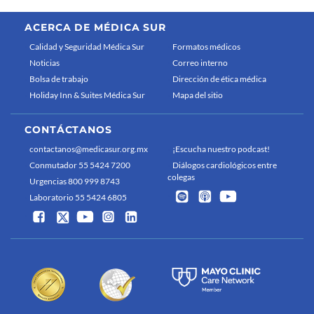
ACERCA DE MÉDICA SUR
Calidad y Seguridad Médica Sur
Formatos médicos
Noticias
Correo interno
Bolsa de trabajo
Dirección de ética médica
Holiday Inn & Suites Médica Sur
Mapa del sitio
CONTÁCTANOS
contactanos@medicasur.org.mx
¡Escucha nuestro podcast!
Conmutador 55 5424 7200
Diálogos cardiológicos entre
colegas
Urgencias 800 999 8743
Laboratorio 55 5424 6805