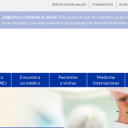
SERVICIOS DE SALUD
FUNDACIÓN
ENS
¡Seguimos cuidando tu salud!
Recuerda: el uso de cubrebocas es ob
en el hospital; con esto evitamos la propagación de enfermedades 
ta
Encuentra
Pacientes
Medicina
CAE)
un médico
y visitas
Internacional