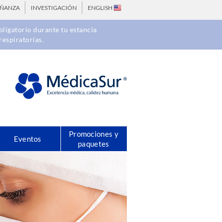
EÑANZA
INVESTIGACIÓN
ENGLISH
ligatorio durante tu estancia
respiratorias.
Promociones y
Eventos
paquetes