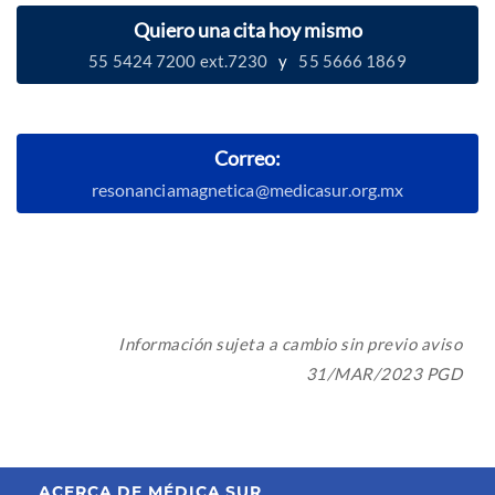
Quiero una cita hoy mismo
55 5424 7200 ext.7230
y
55 5666 1869
Correo:
resonanciamagnetica@medicasur.org.mx
Información sujeta a cambio sin previo aviso
31/MAR/2023 PGD
ACERCA DE MÉDICA SUR