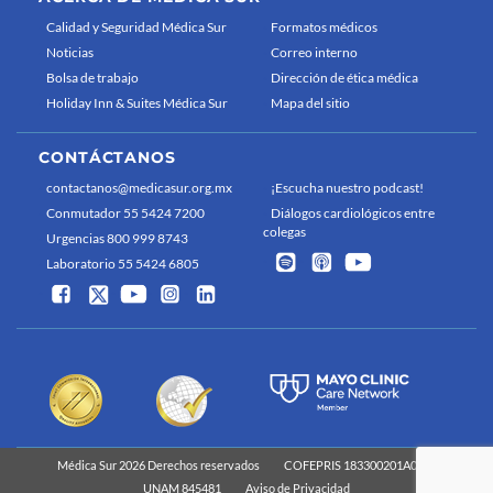
Calidad y Seguridad Médica Sur
Formatos médicos
Noticias
Correo interno
Bolsa de trabajo
Dirección de ética médica
Holiday Inn & Suites Médica Sur
Mapa del sitio
CONTÁCTANOS
contactanos@medicasur.org.mx
¡Escucha nuestro podcast!
Conmutador 55 5424 7200
Diálogos cardiológicos entre
colegas
Urgencias 800 999 8743
Laboratorio 55 5424 6805
Médica Sur 2026 Derechos reservados
COFEPRIS 183300201A0829
UNAM 845481
Aviso de Privacidad