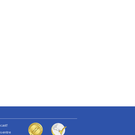
cast!
s entre