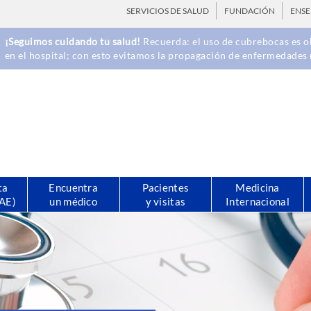
SERVICIOS DE SALUD
FUNDACIÓN
ENS
¡Seguimos cuidando tu salud!
Recuerda: el uso de cubrebocas es ob
en el hospital; con esto evitamos la propagación de enfermedades 
ta
Encuentra
Pacientes
Medicina
CAE)
un médico
y visitas
Internacional