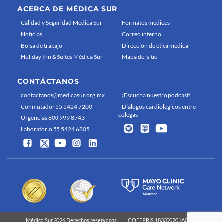
ACERCA DE MÉDICA SUR
Calidad y Seguridad Médica Sur
Formatos médicos
Noticias
Correo interno
Bolsa de trabajo
Dirección de ética médica
Holiday Inn & Suites Médica Sur
Mapa del sitio
CONTÁCTANOS
contactanos@medicasur.org.mx
¡Escucha nuestro podcast!
Conmutador 55 5424 7200
Diálogos cardiológicos entre
colegas
Urgencias 800 999 8743
Laboratorio 55 5424 6805
Médica Sur 2026 Derechos reservados
COFEPRIS 183300201A0829