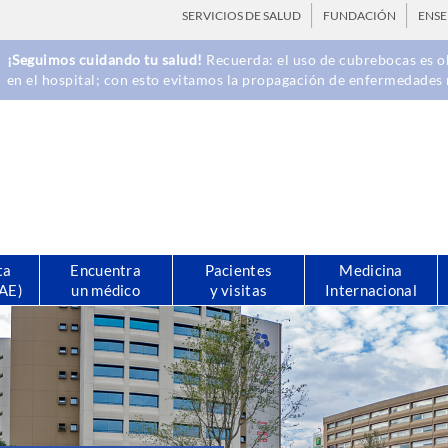
SERVICIOS DE SALUD
FUNDACIÓN
ENS
¡Seguimos cuidando tu salud!
Recuerda: el uso de cubrebocas es ob
en el hospital; con esto evitamos la propagación de enfermedades 
ta
Encuentra
Pacientes
Medicina
CAE)
un médico
y visitas
Internacional