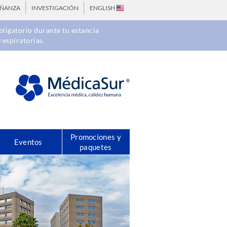
EÑANZA
INVESTIGACIÓN
ENGLISH
ligatorio durante tu estancia
respiratorias.
Promociones y
Eventos
paquetes