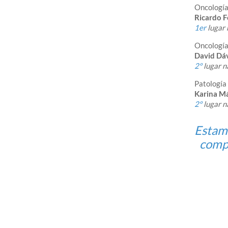
Oncologí
Ricardo F
1er
lugar 
Oncologí
David Dá
2º
lugar n
Patología 
Karina M
2º
lugar n
Estamo
compr