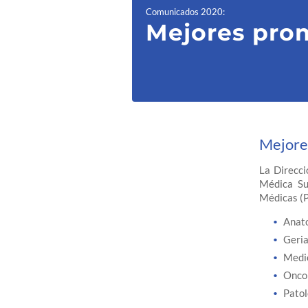
Comunicados 2020
:
Mejores pro
Mejore
La Direcci
Médica Su
Médicas (
Anato
Geria
Medic
Onco
Patol