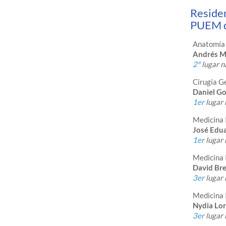
Residen
PUEM d
Anatomía 
Andrés M
2º
lugar n
Cirugía G
Daniel Go
1er
lugar 
Medicina 
José Edua
1er
lugar 
Medicina 
David Br
3er
lugar 
Medicina 
Nydia Lo
3er
lugar 