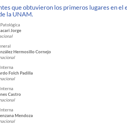
tes que obtuvieron los primeros lugares en el
e la UNAM.
Patológica
acari Jorge
acional
eneral
nzález Hermosillo Cornejo
nacional
Interna
rdo Folch Padilla
nacional
Interna
enes Castro
nacional
Interna
renzana Mendoza
nacional