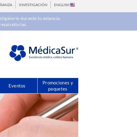
EÑANZA
INVESTIGACIÓN
ENGLISH
ligatorio durante tu estancia
respiratorias.
Promociones y
Eventos
paquetes