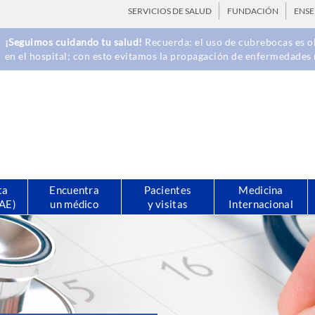
SERVICIOS DE SALUD
FUNDACIÓN
ENS
¡Seguimos cuidando tu salud!
Recuerda: el uso de cubrebocas es ob
en el hospital; con esto evitamos la propagación de enfermedades 
ta
Encuentra
Pacientes
Medicina
CAE)
un médico
y visitas
Internacional