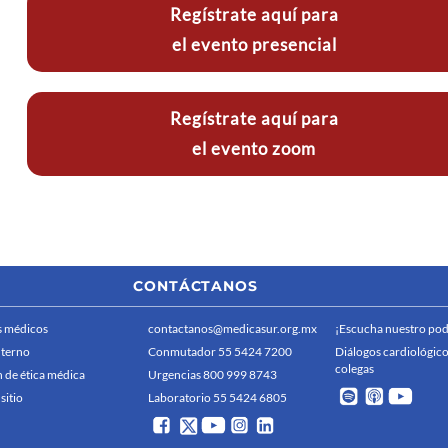
Regístrate aquí para
el evento presencial
Regístrate aquí para
el evento zoom
CONTÁCTANOS
 médicos
contactanos@medicasur.org.mx
¡Escucha nuestro pod
nterno
Conmutador 55 5424 7200
Diálogos cardiológico
colegas
 de ética médica
Urgencias 800 999 8743
sitio
Laboratorio 55 5424 6805