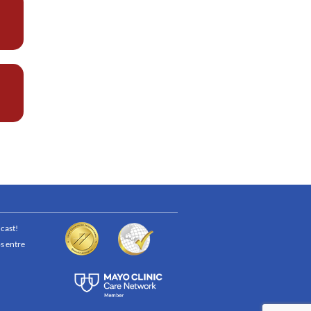
cast!
s entre