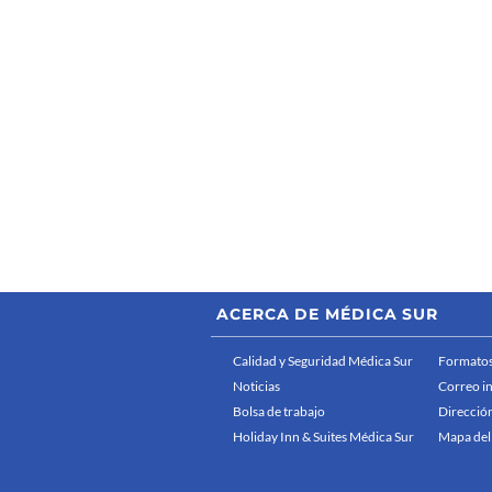
ACERCA DE MÉDICA SUR
Calidad y Seguridad Médica Sur
Formatos
Noticias
Correo i
Bolsa de trabajo
Dirección
Holiday Inn & Suites Médica Sur
Mapa del 